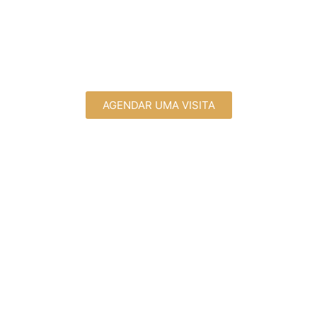
11013-510
SEDE. Av. Paulista, 1636 – CJ 1504, Bela Vista, São
Paulo/SP, 01310-200
AGENDAR UMA VISITA